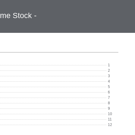
eme Stock -
1
2
3
4
5
6
7
8
9
10
11
12