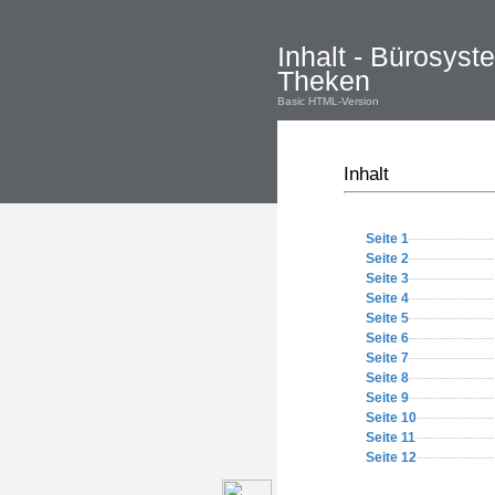
Inhalt - Bürosyst
Theken
Basic HTML-Version
Inhalt
Seite 1
Seite 2
Seite 3
Seite 4
Seite 5
Seite 6
Seite 7
Seite 8
Seite 9
Seite 10
Seite 11
Seite 12