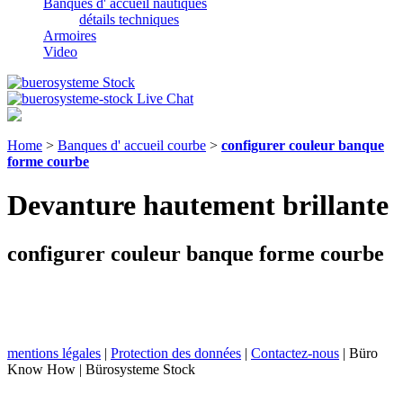
Banques d' accueil nautiques
détails techniques
Armoires
Video
Home
>
Banques d' accueil courbe
>
configurer couleur banque
forme courbe
Devanture hautement brillante
configurer couleur banque forme courbe
mentions légales
|
Protection des données
|
Contactez-nous
| Büro
Know How | Bürosysteme Stock