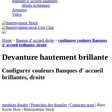
Banques d' accueil nautiques
détails techniques
Armoires
Video
Home
>
Banque d' accueil droite
>
configurer couleurs Banques
d' accueil brillantes, droite
Devanture hautement brillante
Configurer couleurs Banques d' accueil
brillantes, droite
mentions légales
|
Protection des données
|
Contactez-nous
| Büro
Know How | Bürosysteme Stock